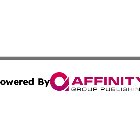
owered By
ubmit Press Release
Terms & Conditions
Copyright/DMCA
cs Inc. dba Affinity Group Publishing & Slovakia Journal.
Cookie Settings / Your Privacy Choices