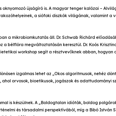
 oknyomozó újságíró is. A magyar tenger kalózai – Alvilág
akozóhelyeinek, a siófoki diszkók világának, valamint a v
n a mikrobiomkutatás áll. Dr. Schwab Richárd előadásáb
z a bélflóra megváltoztatásán keresztül. Dr. Koós Kriszt
v dietetikai workshop segít a résztvevőknek abban, hogy
lönösen izgalmas lehet az „Okos algoritmusok, nehéz dönt
ahol orvosok, bioetikusok, jogászok és adattudományi sz
al is készülnek. A „Boldogtalan idióták, boldog polgáro
rténelmi és társadalmi perspektívából, míg a Bibó István