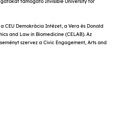
gatókat támogató Invisible University for
k a CEU Demokrácia Intézet, a Vera és Donald
thics and Law in Biomedicine (CELAB). Az
eseményt szervez a Civic Engagement, Arts and