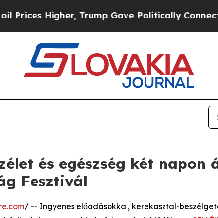
Higher, Trump Gave Politically Connected oil Co
zélet és egészség két napon á
ág Fesztivál
re.com
/ -- Ingyenes előadásokkal, kerekasztal-beszélget