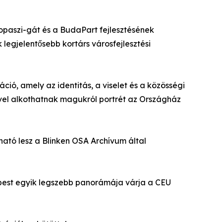
Kopaszi-gát és a BudaPart fejlesztésének
 legjelentősebb kortárs városfejlesztési
ió, amely az identitás, a viselet és a közösségi
ével alkothatnak magukról portrét az Országház
ható lesz a Blinken OSA Archívum által
apest egyik legszebb panorámája várja a CEU