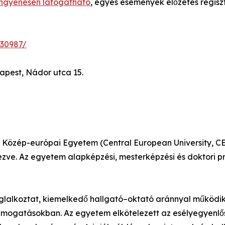
 ingyenesen látogatható
, egyes események előzetes regisz
130987/
dapest, Nádor utca 15.
ő Közép-európai Egyetem (Central European University, 
ezve. Az egyetem alapképzési, mesterképzési és doktori p
oglalkoztat, kiemelkedő hallgató–oktató aránnyal működik
ámogatásokban. Az egyetem elkötelezett az esélyegyenlősé