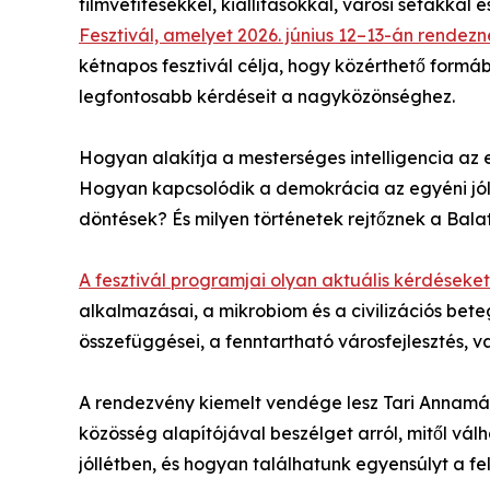
filmvetítésekkel, kiállításokkal, városi sétákka
Fesztivál, amelyet 2026. június 12–13-án rendez
kétnapos fesztivál célja, hogy közérthető formá
legfontosabb kérdéseit a nagyközönséghez.
Hogyan alakítja a mesterséges intelligencia az 
Hogyan kapcsolódik a demokrácia az egyéni jól
döntések? És milyen történetek rejtőznek a Bala
A fesztivál programjai olyan aktuális kérdéseket
alkalmazásai, a mikrobiom és a civilizációs bete
összefüggései, a fenntartható városfejlesztés,
A rendezvény kiemelt vendége lesz Tari Annamár
közösség alapítójával beszélget arról, mitől vá
jóllétben, és hogyan találhatunk egyensúlyt a fel