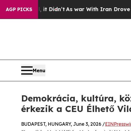
l, it Didn’t
As war With Iran Drove oil Prices 
AGP PICKS
Menu
Demokrácia, kultúra, kö
érkezik a CEU Élhető Vil
BUDAPEST, HUNGARY, June 3, 2026 /
EINPresswi