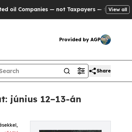
mpanies — not Taxpayers — the Chance to Cash in 
View all
Provided by AGP
Share
t: június 12–13-án
ésekkel,