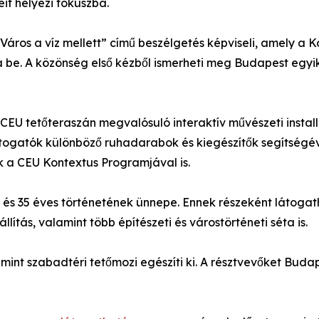
it helyezi fókuszba.
Város a víz mellett” című beszélgetés képviseli, amely a 
ja be. A közönség első kézből ismerheti meg Budapest egyik
EU tetőteraszán megvalósuló interaktív művészeti installác
látogatók különböző ruhadarabok és kiegészítők segítség
a CEU Kontextus Programjával is.
 és 35 éves történetének ünnepe. Ennek részeként látogat
lítás, valamint több építészeti és várostörténeti séta is.
mint szabadtéri tetőmozi egészíti ki. A résztvevőket Bud