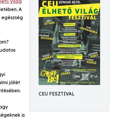
hető Világ
etében. A
z egészség
iom?
tudatos
gyi
mi jóllét
mtésében.
CEU FESZTIVAL
Vagy
sségeknek a