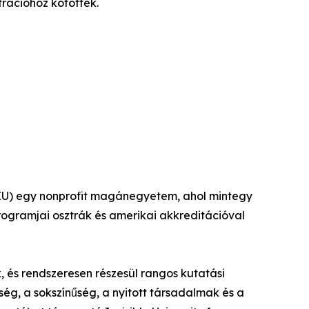
trációhoz kötöttek.
CEU) egy nonprofit magánegyetem, ahol mintegy
rogramjai osztrák és amerikai akkreditációval
, és rendszeresen részesül rangos kutatási
g, a sokszínűség, a nyitott társadalmak és a