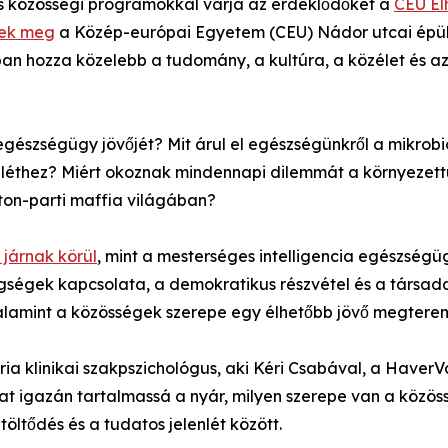
l és közösségi programokkal várja az érdeklődőket a
CEU Él
nek meg
a Közép-európai Egyetem (CEU) Nádor utcai épül
ban hozza közelebb a tudomány, a kultúra, a közélet és a
egészségügy jövőjét? Mit árul el egészségünkről a mikrob
léthez? Miért okoznak mindennapi dilemmát a környezet
ton-parti maffia világában?
 járnak körül
, mint a mesterséges intelligencia egészségü
gségek kapcsolata, a demokratikus részvétel és a társadal
 valamint a közösségek szerepe egy élhetőbb jövő megtere
ia klinikai szakpszichológus, aki Kéri Csabával, a Haver
lhat igazán tartalmassá a nyár, milyen szerepe van a közö
töltődés és a tudatos jelenlét között.