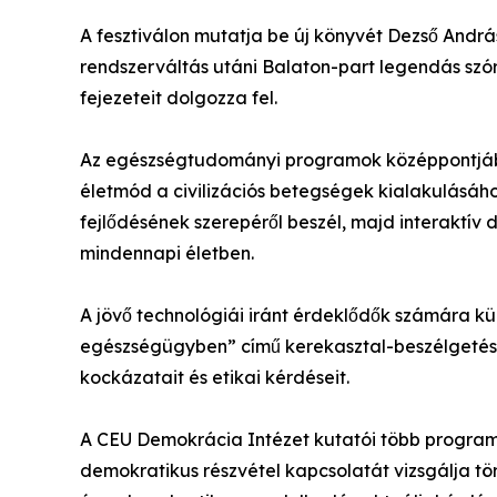
A fesztiválon mutatja be új könyvét Dezső András
rendszerváltás utáni Balaton-part legendás szór
fejezeteit dolgozza fel.
Az egészségtudományi programok középpontjába
életmód a civilizációs betegségek kialakulásáho
fejlődésének szerepéről beszél, majd interaktí
mindennapi életben.
A jövő technológiái iránt érdeklődők számára kü
egészségügyben” című kerekasztal-beszélgetés, 
kockázatait és etikai kérdéseit.
A CEU Demokrácia Intézet kutatói több programm
demokratikus részvétel kapcsolatát vizsgálja tö