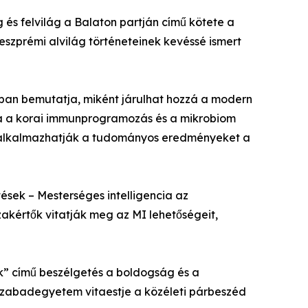
 és felvilág a Balaton partján című kötete a
eszprémi alvilág történeteinek kevéssé ismert
an bemutatja, miként járulhat hozzá a modern
ina a korai immunprogramozás és a mikrobiom
an alkalmazhatják a tudományos eredményeket a
ések – Mesterséges intelligencia az
akértők vitatják meg az MI lehetőségeit,
k” című beszélgetés a boldogság és a
 Szabadegyetem vitaestje a közéleti párbeszéd