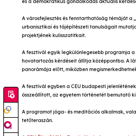
és a demokratikus gondolkodás aktuális kérdése
A városfejlesztés és fenntarthatóság témáját a „
urbanisztikai és tájépítészeti tanulságait mutat
projektjének kulisszatitkait.
A fesztivál egyik legkülönlegesebb programja a C
hovatartozás kérdéseit állítja középpontba. A 
panorámája előtt, miközben megismerkedhetnek 
A fesztivál egyben a CEU budapesti jelenlétének
összeállított, az egyetem történetét bemutató kiál
A programot jóga- és meditációs alkalmak, vala
tetőteraszán.