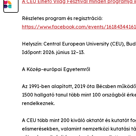
A CEU Élhető Világ Fesztivál minden programja
Részletes program és regisztráció:
https://www.facebook.com/events/1618434416
Helyszín: Central European University (CEU), Bu
Időpont: 2026. június 12–13.
A Közép-európai Egyetemről
Az 1991-ben alapított, 2019 óta Bécsben működ
1500 hallgató tanul több mint 100 országból érk
rendelkeznek.
A CEU több mint 200 kiváló oktatót és kutatót f
elismerésekben, valamint nemzetközi kutatási t