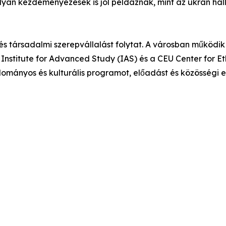
yan kezdeményezések is jól példáznak, mint az ukrán hall
és társadalmi szerepvállalást folytat. A városban működi
Institute for Advanced Study (IAS) és a CEU Center for E
dományos és kulturális programot, előadást és közösségi 